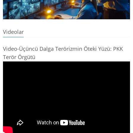
Videolar
Video-Üçüncü Dalga Terörizmin Öteki Yüzü: PKK
Terör Örgütü