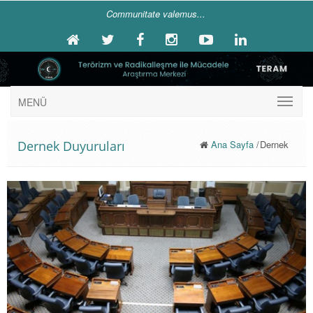
Communitate valemus...
MENÜ
Dernek Duyuruları
Ana Sayfa
/
Dernek