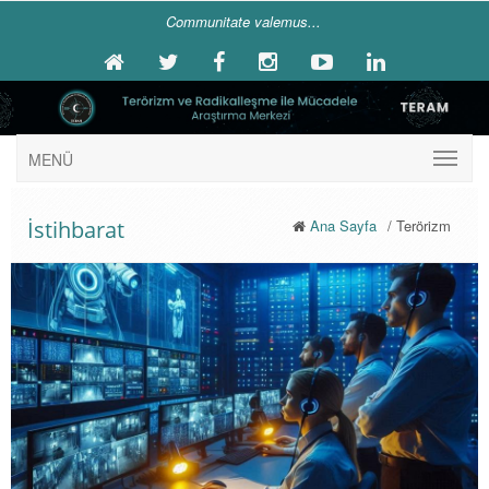
Communitate valemus...
MENÜ
İstihbarat
Ana Sayfa
/ Terörizm