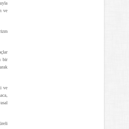
luyla
rı ve
rizm
açlar
 bir
arak
i ve
saca,
asal
üreli