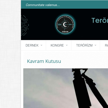
Communitate valemus...
DERNEK
KONGRE
TERÖRIZM
R
Kavram Kutusu