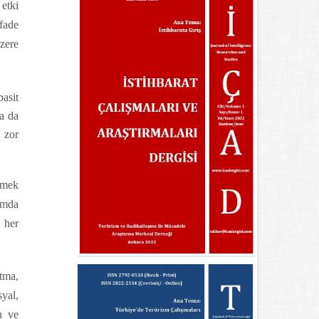
 etki
fade
zere
basit
ya da
 zor
etmek
lumda
 her
tma,
syal,
n ve