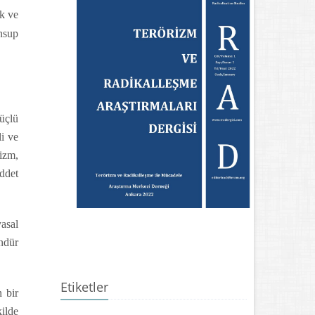
ak ve
nsup
güçlü
li ve
izm,
iddet
yasal
ndür
Etiketler
 bir
kilde