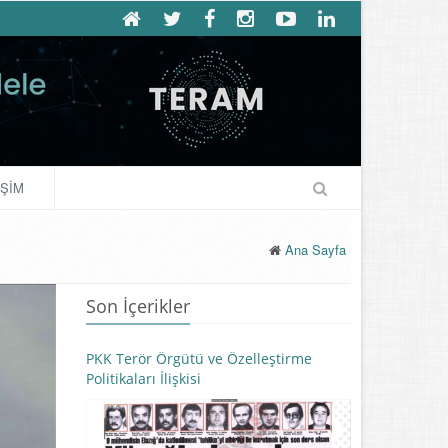
İŞİM
Ana Sayfa
Son İçerikler
PKK Terör Örgütü ve Özelleştirme
Politikaları İlişkisi