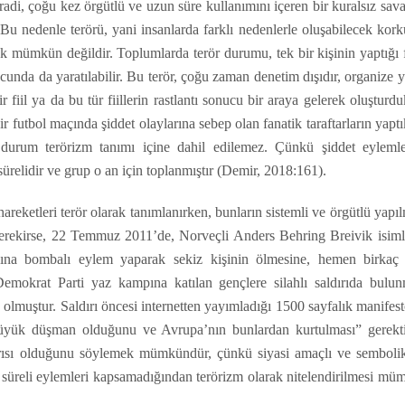
iradi, çoğu kez örgütlü ve uzun süre kullanımını içeren bir kuralsız sav
. Bu nedenle terörü, yani insanlarda farklı nedenlerle oluşabilecek kor
ek mümkün değildir. Toplumlarda terör durumu, tek bir kişinin yaptığı f
ucunda da yaratılabilir. Bu terör, çoğu zaman denetim dışıdır, organize 
 fiil ya da bu tür fiillerin rastlantı sonucu bir araya gelerek oluşturdu
ir futbol maçında şiddet olaylarına sebep olan fanatik taraftarların yaptı
bu durum terörizm tanımı içine dahil edilemez. Çünkü şiddet eylemle
sürelidir ve grup o an için toplanmıştır (Demir, 2018:161).
hareketleri terör olarak tanımlanırken, bunların sistemli ve örgütlü yapı
erekirse, 22 Temmuz 2011’de, Norveçli Anders Behring Breivik isimli
ına bombalı eylem yaparak sekiz kişinin ölmesine, hemen birkaç 
mokrat Parti yaz kampına katılan gençlere silahlı saldırıda bulun
lmuştur. Saldırı öncesi internetten yayımladığı 1500 sayfalık manifes
büyük düşman olduğunu ve Avrupa’nın bunlardan kurtulması” gerekti
ldırısı olduğunu söylemek mümkündür, çünkü siyasi amaçlı ve sembolik
n süreli eylemleri kapsamadığından terörizm olarak nitelendirilmesi m