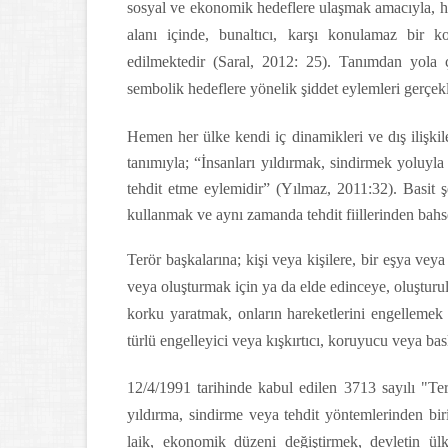
sosyal ve ekonomik hedeflere ulaşmak amacıyla, hed
alanı içinde, bunaltıcı, karşı konulamaz bir ko
edilmektedir (Saral, 2012: 25). Tanımdan yola 
sembolik hedeflere yönelik şiddet eylemleri gerçek
Hemen her ülke kendi iç dinamikleri ve dış ilişkil
tanımıyla; “İnsanları yıldırmak, sindirmek yoluyl
tehdit etme eylemidir” (Yılmaz, 2011:32). Basit 
kullanmak ve aynı zamanda tehdit fiillerinden bahs
Terör başkalarına; kişi veya kişilere, bir eşya veya
veya oluşturmak için ya da elde edinceye, oluşturu
korku yaratmak, onların hareketlerini engellemek 
türlü engelleyici veya kışkırtıcı, koruyucu veya bas
12/4/1991 tarihinde kabul edilen 3713 sayılı "Te
yıldırma, sindirme veya tehdit yöntemlerinden biri
laik, ekonomik düzeni değiştirmek, devletin ül