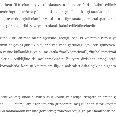
 hem fikir olunmuş ve uluslararası toplum tarafından kabul edilmiş
erör örgütü, terörist gibi tanımlamalar genellikle hangi taraftan bakıld
a göre terör örgütü olan bir yapılanma diğer tarafa göre ortak-partner o
rine göre özgürlük savaşçıları olarak kabul edilebilmektedir.
ünlük kullanımda birbiri içerisine geçtiği, her iki kavramın birbiri y
amın da çeşitli günlük olaylarla yan yana getirildiği, yolunda gitmeyen 
 yerine kullanıldığı ve bu maksatla “trafik terörizmi”, “futbol terörizm
elerin üretildiğine de rastlanmaktadır. Bu yazı dizisinde amaç, terö
a koyarak söz konusu kavramlara ilişkin anlamları daha açık hale geti
tehlike karşısında duyulan aşırı korku ve endişe, dehşet” anlamına g
 133). Yüzyıllardır toplumların gündemini meşgul eden terör kavram
Bu tanımlardan birisine göre terör; “bireyler veya gruplar tarafından pol