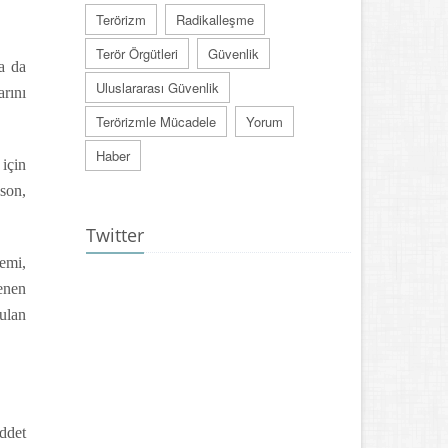
Terörizm
Radikalleşme
Terör Örgütleri
Güvenlik
a da
Uluslararası Güvenlik
rını
Terörizmle Mücadele
Yorum
Haber
için
son,
Twitter
lemi,
lenen
rulan
iddet