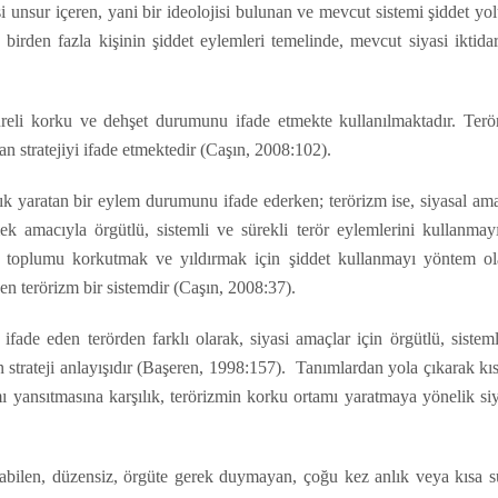
si unsur içeren, yani bir ideolojisi bulunan ve mevcut sistemi şiddet yo
n birden fazla kişinin şiddet eylemleri temelinde, mevcut siyasi iktida
reli korku ve dehşet durumunu ifade etmekte kullanılmaktadır. Terö
 stratejiyi ifade etmektedir (Caşın, 2008:102).
lık yaratan bir eylem durumunu ifade ederken; terörizm ise, siyasal am
k amacıyla örgütlü, sistemli ve sürekli terör eylemlerini kullanmayı
toplumu korkutmak ve yıldırmak için şiddet kullanmayı yöntem ol
ken terörizm bir sistemdir (Caşın, 2008:37).
ade eden terörden farklı olarak, siyasi amaçlar için örgütlü, sisteml
strateji anlayışıdır (Başeren, 1998:157). Tanımlardan yola çıkarak kı
 yansıtmasına karşılık, terörizmin korku ortamı yaratmaya yönelik siy
ıkabilen, düzensiz, örgüte gerek duymayan, çoğu kez anlık veya kısa s