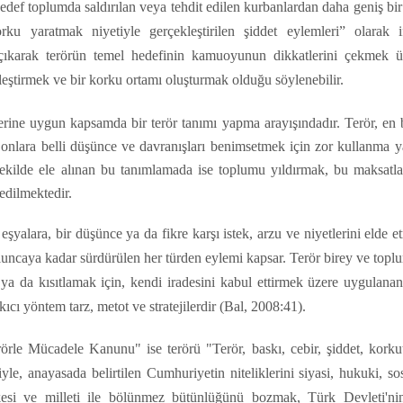
ef toplumda saldırılan veya tehdit edilen kurbanlardan daha geniş bir
rku yaratmak niyetiyle gerçekleştirilen şiddet eylemleri” olarak i
çıkarak terörün temel hedefinin kamuoyunun dikkatlerini çekmek ü
leştirmek ve bir korku ortamı oluşturmak olduğu söylenebilir.
erine uygun kapsamda bir terör tanımı yapma arayışındadır. Terör, en 
a onlara belli düşünce ve davranışları benimsetmek için zor kullanma 
şekilde ele alınan bu tanımlamada ise toplumu yıldırmak, bu maksatla
edilmektedir.
 eşyalara, bir düşünce ya da fikre karşı istek, arzu ve niyetlerini elde 
luncaya kadar sürdürülen her türden eylemi kapsar. Terör birey ve top
ya da kısıtlamak için, kendi iradesini kabul ettirmek üzere uygulanan
kıcı yöntem tarz, metot ve stratejilerdir (Bal, 2008:41).
rörle Mücadele Kanunu" ise terörü "Terör, baskı, cebir, şiddet, korku
yle, anayasada belirtilen Cumhuriyetin niteliklerini siyasi, hukuki, so
kesi ve milleti ile bölünmez bütünlüğünü bozmak, Türk Devleti'ni