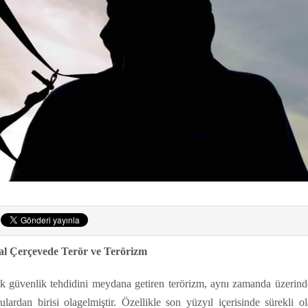
l Çerçevede Terör ve Terörizm
yük güvenlik tehdidini meydana getiren terörizm, aynı zamanda üzerind
lardan birisi olagelmiştir. Özellikle son yüzyıl içerisinde sürekli o