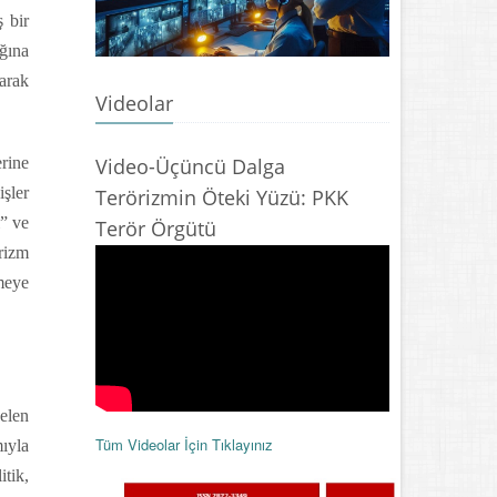
 bir
ığına
larak
Videolar
erine
Video-Üçüncü Dalga
işler
Terörizmin Öteki Yüzü: PKK
i” ve
Terör Örgütü
rizm
rmeye
elen
Tüm Videolar İçin Tıklayınız
ıyla
itik,