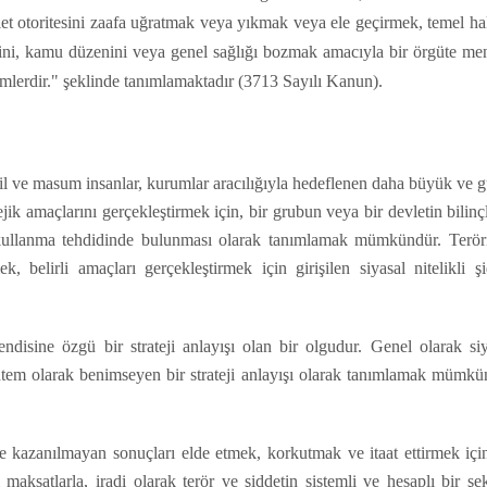
let otoritesini zaafa uğratmak veya yıkmak veya ele geçirmek, temel h
iğini, kamu düzenini veya genel sağlığı bozmak amacıyla bir örgüte me
ylemlerdir." şeklinde tanımlamaktadır (3713 Sayılı Kanun).
ivil ve masum insanlar, kurumlar aracılığıyla hedeflenen daha büyük ve 
tejik amaçlarını gerçekleştirmek için, bir grubun veya bir devletin bilinç
t kullanma tehdidinde bulunması olarak tanımlamak mümkündür. Terör
, belirli amaçları gerçekleştirmek için girişilen siyasal nitelikli ş
endisine özgü bir strateji anlayışı olan bir olgudur. Genel olarak si
öntem olarak benimseyen bir strateji anlayışı olarak tanımlamak mümkü
e kazanılmayan sonuçları elde etmek, korkutmak ve itaat ettirmek için
 maksatlarla, iradi olarak terör ve şiddetin sistemli ve hesaplı bir şe