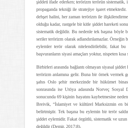
şiddeti ifade ederken; terörizm terörün sistematik, 
propaganda tekniği ile stratejiye işaret etmektedir
dehşet halini, her zaman terörizm ile ilişkilendirm
olduğu kadar, rastgele bir kitle şiddet hareketi son
sistematik değildir. Bu nedenle tek başına böyle bir
seriler terörizm olarak adlandırılamazlar. Örneğin b
eylemler terör olarak nitelendirilebilir, fakat 
başvuranların siyasi amaçları yoktur, nispeten kısa 
Birbirleri arasında bağlantı olmayan siyasal şiddet 
terörizm anlamına gelir. Buna bir örnek vermek g
şahıs Oslo şehir merkezinde bir hükümet binas
sonrasında ise Utöya adasında Norveç Sosyal De
sonucunda 69 kişinin hayatını kaybetmesine neden o
Breivik, “İslamiyet ve kültürel Marksizmin en 
belirtmiştir. Tek başına bu eylemin bir terör sa
şiddet eylemidir. Fakat örgütlü, sistematik ve uzu
değildir (Demir, 2017:8).