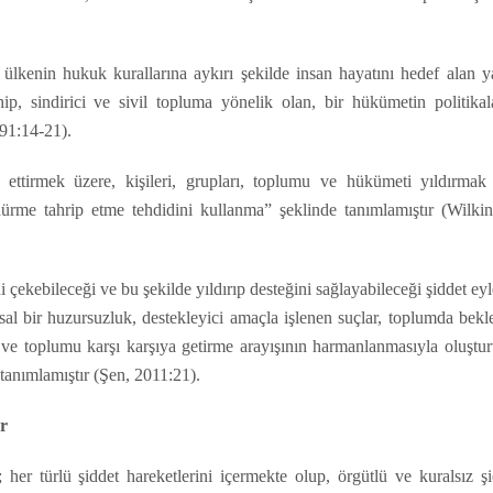
kenin hukuk kurallarına aykırı şekilde insan hayatını hedef alan y
p, sindirici ve sivil topluma yönelik olan, bir hükümetin politikala
991:14-21).
l ettirmek üzere, kişileri, grupları, toplumu ve hükümeti yıldırmak 
ürme tahrip etme tehdidini kullanma” şeklinde tanımlamıştır (Wilkin
 çekebileceği ve bu şekilde yıldırıp desteğini sağlayabileceği şiddet ey
msal bir huzursuzluk, destekleyici amaçla işlenen suçlar, toplumda bek
ı ve toplumu karşı karşıya getirme arayışının harmanlanmasıyla oluştu
 tanımlamıştır (Şen, 2011:21).
ar
 her türlü şiddet hareketlerini içermekte olup, örgütlü ve kuralsız ş