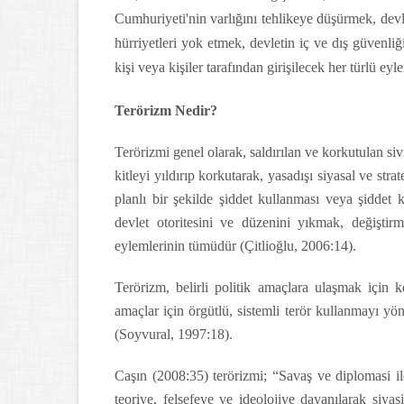
Cumhuriyeti'nin varlığını tehlikeye düşürmek, dev
hürriyetleri yok etmek, devletin iç ve dış güvenl
kişi veya kişiler tarafından girişilecek her türlü e
Terörizm Nedir?
Terörizmi genel olarak, saldırılan ve korkutulan s
kitleyi yıldırıp korkutarak, yasadışı siyasal ve stra
planlı bir şekilde şiddet kullanması veya şidde
devlet otoritesini ve düzenini yıkmak, değiştirmek
eylemlerinin tümüdür (Çitlioğlu, 2006:14).
Terörizm, belirli politik amaçlara ulaşmak için k
amaçlar için örgütlü, sistemli terör kullanmayı y
(Soyvural, 1997:18).
Caşın (2008:35) terörizmi; “Savaş ve diplomasi il
teoriye, felsefeye ve ideolojiye dayanılarak siyasi