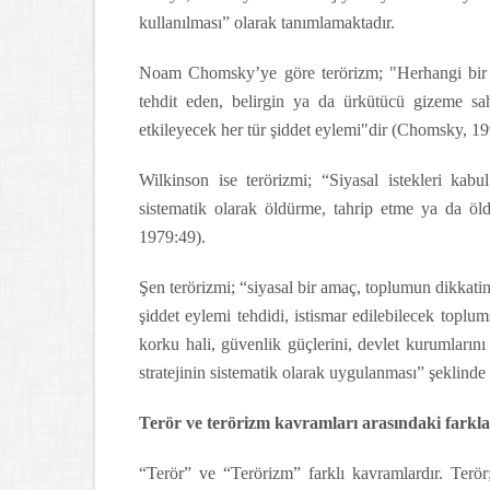
kullanılması” olarak tanımlamaktadır.
Noam Chomsky’ye göre terörizm; "Herhangi bir ül
tehdit eden, belirgin ya da ürkütücü gizeme sahi
etkileyecek her tür şiddet eylemi"dir (Chomsky, 1
Wilkinson ise terörizmi; “Siyasal istekleri kabu
sistematik olarak öldürme, tahrip etme ya da öld
1979:49).
Şen terörizmi; “siyasal bir amaç, toplumun dikkatini
şiddet eylemi tehdidi, istismar edilebilecek toplu
korku hali, güvenlik güçlerini, devlet kurumların
stratejinin sistematik olarak uygulanması” şeklinde
Terör ve terörizm kavramları arasındaki farkl
“Terör” ve “Terörizm” farklı kavramlardır. Terör;