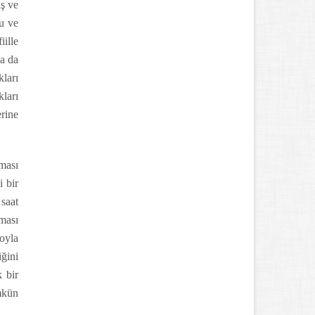
aş ve
ku ve
iille
ya da
kları
kları
rine
lması
 bir
saat
ması
toyla
ğini
 bir
ümkün