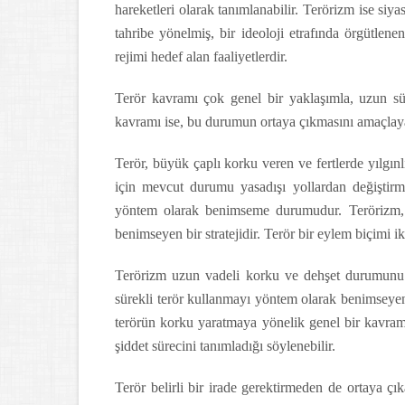
hareketleri olarak tanımlanabilir. Terörizm ise siya
tahribe yönelmiş, bir ideoloji etrafında örgütlene
rejimi hedef alan faaliyetlerdir.
Terör kavramı çok genel bir yaklaşımla, uzun sü
kavramı ise, bu durumun ortaya çıkmasını amaçlayan
Terör, büyük çaplı korku veren ve fertlerde yılgın
için mevcut durumu yasadışı yollardan değiştirme
yöntem olarak benimseme durumudur. Terörizm, 
benimseyen bir stratejidir. Terör bir eylem biçimi i
Terörizm uzun vadeli korku ve dehşet durumunu if
sürekli terör kullanmayı yöntem olarak benimseyen 
terörün korku yaratmaya yönelik genel bir kavramı
şiddet sürecini tanımladığı söylenebilir.
Terör belirli bir irade gerektirmeden de ortaya ç