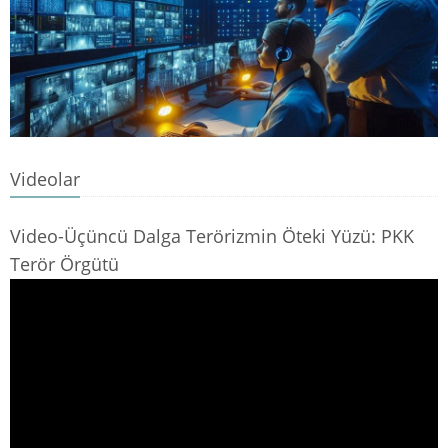
Videolar
Video-Üçüncü Dalga Terörizmin Öteki Yüzü: PKK
Terör Örgütü